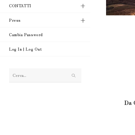
CONTATTI
Press
Cambia Password
Log In | Log Out
Cerca
nel
sito
Da 
web