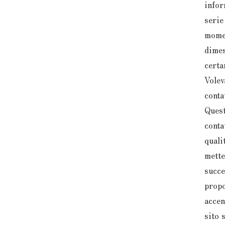
infor
serie
momen
dimes
certa
Volev
conta
Quest
conta
quali
mette
succe
propo
accen
sito 