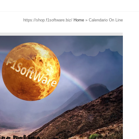
https://shop.f1software.biz/
Home
»
Calendario On Line
ica OnLine