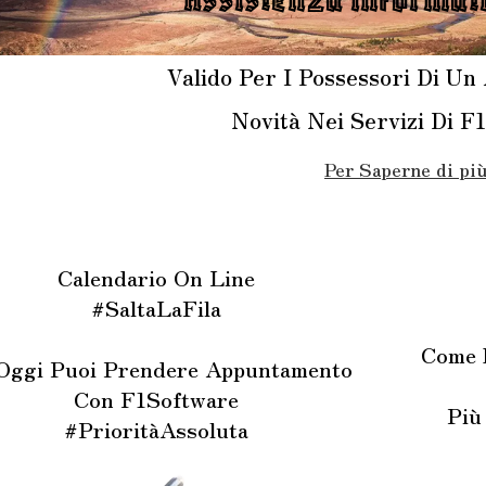
Valido Per I Possessori Di Un
Novità Nei Servizi Di F
Per Saperne di pi
Calendario On Line
#SaltaLaFila
Come 
Oggi Puoi Prendere Appuntamento
Con F1Software
Più
#PrioritàAssoluta