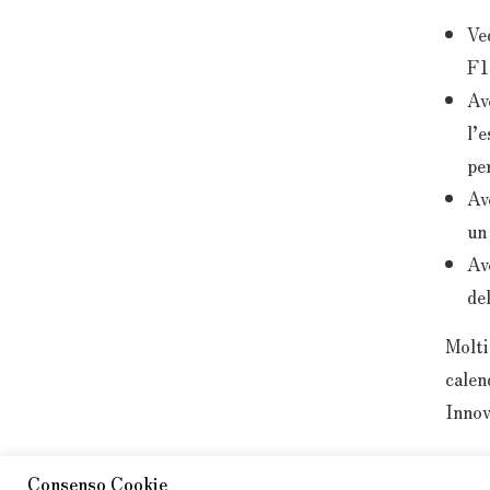
Ve
F1
Av
l’
pe
Av
un
Av
del
Molti
calen
Innov
Enric
Consenso Cookie