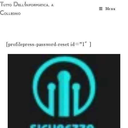
Salta
Tutto Dell'Informatica, a
Menu
al
Collegno
contenuto
[profilepress-password-reset id=”1″]