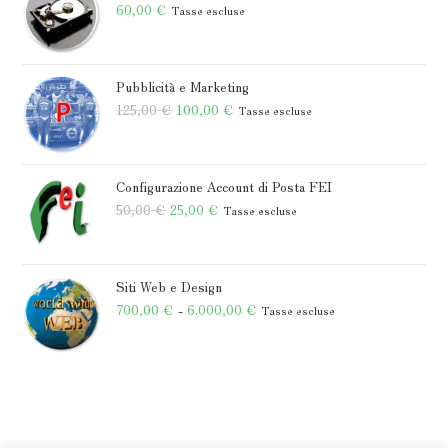
60,00
€
Tasse escluse
da
175,00 €
a
Pubblicità e Marketing
205,00 €
Il
Il
125,00
€
100,00
€
Tasse escluse
prezzo
prezzo
originale
attuale
era:
è:
Configurazione Account di Posta FEI
Il
125,00 €.
Il
100,00 €.
50,00
€
25,00
€
Tasse escluse
prezzo
prezzo
originale
attuale
era:
è:
Siti Web e Design
50,00 €.
25,00 €.
Fascia
700,00
€
-
6.000,00
€
Tasse escluse
di
prezzo:
da
700,00 €
a