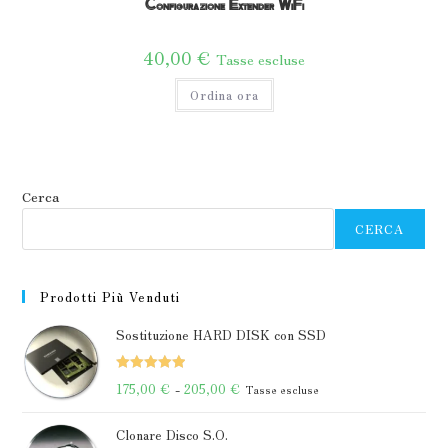
Configurazione Extender WiFi
40,00
€
Tasse escluse
Ordina ora
Cerca
CERCA
Prodotti Più Venduti
Sostituzione HARD DISK con SSD
Valutato
Fascia
175,00
€
-
205,00
€
Tasse escluse
5.00
su 5
di
Clonare Disco S.O.
prezzo: