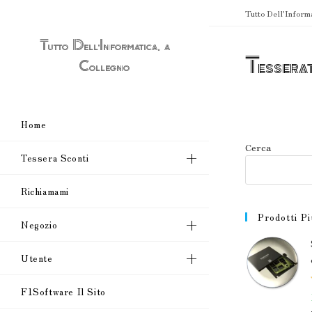
Salta
Tutto Dell'Inform
al
contenuto
Tutto Dell'Informatica, a
Tessera
Collegno
Home
Cerca
Tessera Sconti
Richiamami
Prodotti Pi
Negozio
Utente
F1Software Il Sito