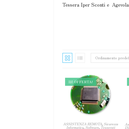
Tessera Iper Sconti e Agevol
Ordinamento predef
IN OFFERTA!
ASSISTENZA REMOTA
,
Sicurezza
As
Informatica
,
Software
,
Tesserati
IN