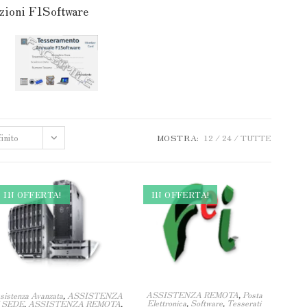
azioni F1Software
inito
MOSTRA:
12
24
TUTTE
IN OFFERTA!
IN OFFERTA!
ASSISTENZA REMOTA
,
Posta
sistenza Avanzata
,
ASSISTENZA
Elettronica
,
Software
,
Tesserati
 SEDE
,
ASSISTENZA REMOTA
,