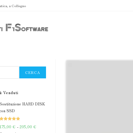
atica, a Collegno
ti F1Software
CERCA
ù Venduti
Sostituzione HARD DISK
con SSD
Valutato
Fascia
175,00
€
-
205,00
€
5.00
su 5