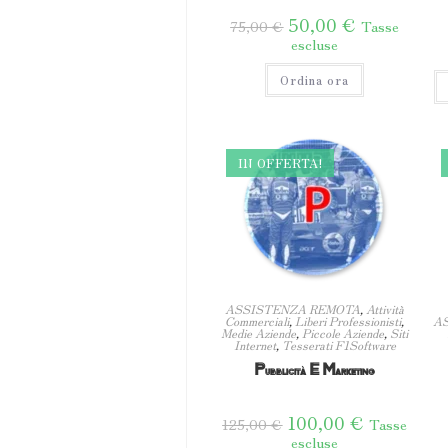
Il
50,00
€
Il
Tasse
75,00
€
prezzo
prezzo
escluse
originale
attuale
era:
è:
75,00 €.
50,00 €.
Ordina ora
IN OFFERTA!
ASSISTENZA REMOTA
,
Attività
Commerciali
,
Liberi Professionisti
,
A
Medie Aziende
,
Piccole Aziende
,
Siti
Internet
,
Tesserati F1Software
Pubblicità E Marketing
Il
100,00
€
Il
Tasse
125,00
€
prezzo
prezzo
escluse
originale
attuale