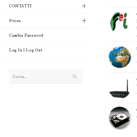
CONTATTI
Press
Cambia Password
Log In | Log Out
Cerca
nel
sito
web