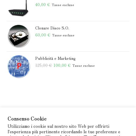
700,00 €
40,00
€
Tasse escluse
a
6.000,00 €
Clonare Disco S.O.
60,00
€
Tasse escluse
Pubblicità e Marketing
Il
Il
125,00
€
100,00
€
Tasse escluse
prezzo
prezzo
originale
attuale
era:
è:
125,00 €.
100,00 €.
Consenso Cookie
Utilizziamo i cookie sul nostro sito Web per offrirti
l'esperienza più pertinente ricordando le tue preferenze e