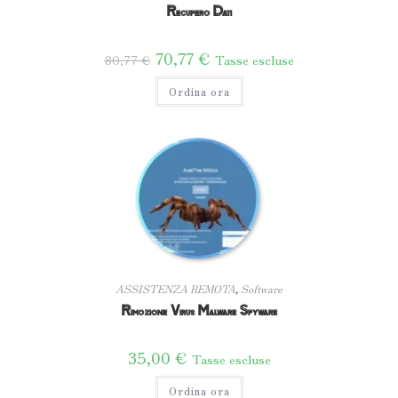
Recupero Dati
Il
70,77
€
Il
Tasse escluse
80,77
€
prezzo
prezzo
originale
attuale
era:
Ordina ora
è:
80,77 €.
70,77 €.
ASSISTENZA REMOTA
,
Software
Rimozione Virus Malware Spyware
35,00
€
Tasse escluse
Ordina ora