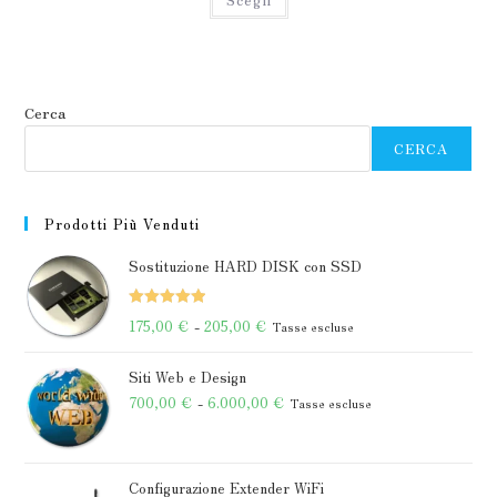
da
prodotto
50,00 €
ha
a
più
70,00 €
varianti.
Le
opzioni
possono
essere
Cerca
scelte
nella
CERCA
pagina
del
prodotto
Prodotti Più Venduti
Sostituzione HARD DISK con SSD
Valutato
Fascia
175,00
€
-
205,00
€
Tasse escluse
5.00
su 5
di
Siti Web e Design
prezzo:
Fascia
700,00
€
-
6.000,00
€
Tasse escluse
da
di
175,00 €
prezzo:
a
da
Configurazione Extender WiFi
205,00 €