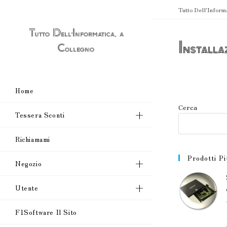
Salta
Tutto Dell'Inform
al
contenuto
Tutto Dell'Informatica, a
Installa
Collegno
Home
Cerca
Tessera Sconti
Richiamami
Prodotti Pi
Negozio
Utente
F1Software Il Sito