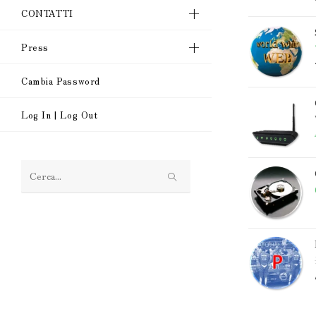
CONTATTI
Press
Cambia Password
Log In | Log Out
Cerca
nel
sito
web