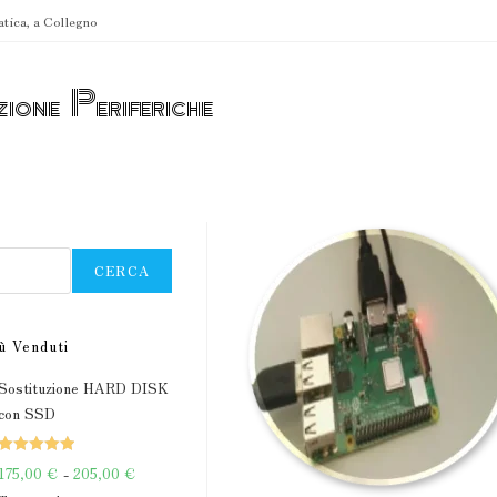
atica, a Collegno
zione Periferiche
CERCA
ù Venduti
Sostituzione HARD DISK
con SSD
Valutato
Fascia
175,00
€
-
205,00
€
5.00
su 5