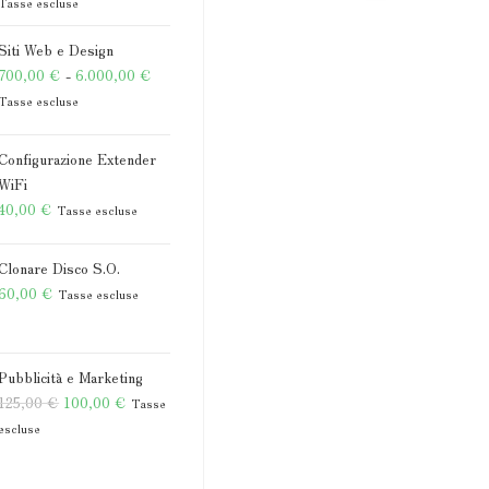
di
Tasse escluse
prezzo:
Siti Web e Design
da
Fascia
700,00
€
-
6.000,00
€
175,00 €
di
Tasse escluse
a
prezzo:
205,00 €
da
Configurazione Extender
700,00 €
WiFi
40,00
€
a
Tasse escluse
6.000,00 €
Clonare Disco S.O.
60,00
€
Tasse escluse
Pubblicità e Marketing
Il
Il
125,00
€
100,00
€
Tasse
prezzo
prezzo
escluse
originale
attuale
era:
è: