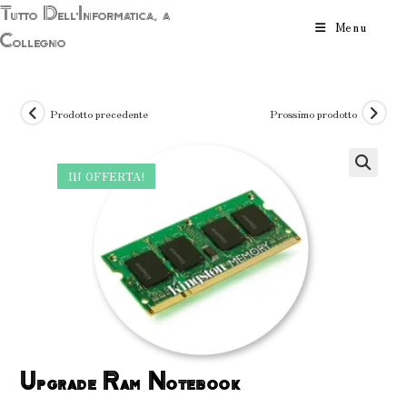
Salta
Tutto Dell'Informatica, a
Menu
al
Collegno
contenuto
Prodotto precedente
Prossimo prodotto
IN OFFERTA!
Upgrade Ram Notebook