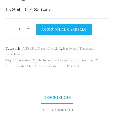
Lo Staff Di F1Software
Upgrade
-
+
AGGIUNGI AL CARRELLO
Ram
notebook
quantità
Categorie:
ASSISTENZA IN SEDE
,
Hardware
,
Tesserati
F1Software
Tag:
Riparazione PC Multimarca e Assemblati
,
Riparazione PC
Torino Santa Rita
,
Riparazioni Computer Portatili
DESCRIZIONE
RECENSIONI (0)