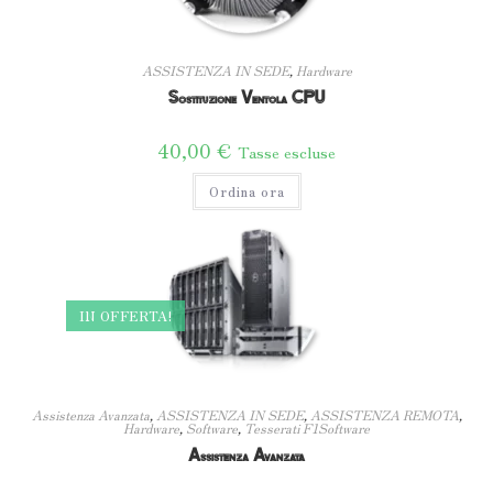
ASSISTENZA IN SEDE
,
Hardware
Sostituzione Ventola CPU
40,00
€
Tasse escluse
Ordina ora
IN OFFERTA!
Assistenza Avanzata
,
ASSISTENZA IN SEDE
,
ASSISTENZA REMOTA
,
Hardware
,
Software
,
Tesserati F1Software
Assistenza Avanzata