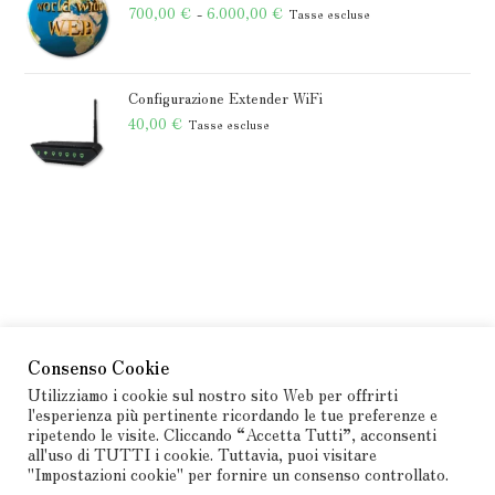
50,00 €.
25,00 €.
Fascia
700,00
€
-
6.000,00
€
Tasse escluse
di
prezzo:
da
Configurazione Extender WiFi
700,00 €
40,00
€
Tasse escluse
a
6.000,00 €
Consenso Cookie
Utilizziamo i cookie sul nostro sito Web per offrirti
l'esperienza più pertinente ricordando le tue preferenze e
ripetendo le visite. Cliccando “Accetta Tutti”, acconsenti
all'uso di TUTTI i cookie. Tuttavia, puoi visitare
"Impostazioni cookie" per fornire un consenso controllato.