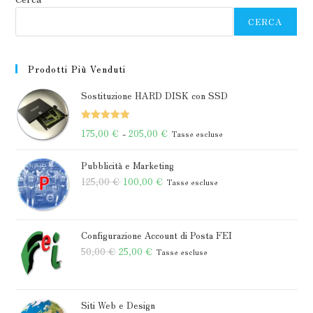
CERCA
Prodotti Più Venduti
Sostituzione HARD DISK con SSD
Valutato
Fascia
175,00
€
-
205,00
€
Tasse escluse
5.00
su 5
di
Pubblicità e Marketing
prezzo:
Il
Il
125,00
€
100,00
€
Tasse escluse
da
prezzo
prezzo
175,00 €
originale
attuale
a
era:
è:
Configurazione Account di Posta FEI
205,00 €
Il
125,00 €.
Il
100,00 €.
50,00
€
25,00
€
Tasse escluse
prezzo
prezzo
originale
attuale
era:
è:
Siti Web e Design