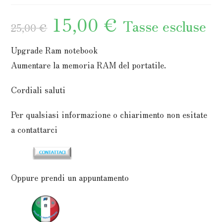
15,00
€
Il
Il
Tasse escluse
prezzo
prezzo
25,00
€
originale
attuale
era:
è:
25,00 €.
15,00 €.
Upgrade Ram notebook
Aumentare la memoria RAM del portatile.
Cordiali saluti
Per qualsiasi informazione o chiarimento non esitate
a contattarci
Oppure prendi un appuntamento